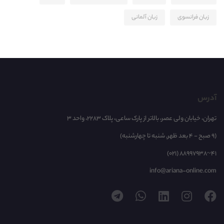
زبان فرانسوی
زبان آلمانی
آدرس
تهران، خیابان ولی عصر، بالاتر از پارک ساعی، پلاک 2283، واحد 3
(9 صبح - 4 بعد ظهر, شنبه تا چهارشنبه)
(021) 88997938~41
info@ariana-online.com