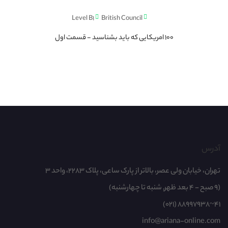
Level B1
British Council
100 امریکایی که باید بشناسید - قسمت اول
آدرس
تهران، خیابان ولی عصر، بالاتر از پارک ساعی، پلاک 2283، واحد 3
(9 صبح - 4 بعد ظهر, شنبه تا چهارشنبه)
(021) 88997938~41
info@ariana-online.com