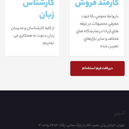
کارمند فروش
کارشناس
زبان
با روابط عمومي بالا جهت
معرفي محصولات در غرفه
از کلیه کارشناسان و مدرسان
هاي آريانا درنمايشگاه هاي
زبان دعوت به همکاری می
مختلف و ساير بازارهاي
نماییم
تعيين شده
دریافت فرم استخدام
آدرس
تهران، خیابان ولی عصر، بالاتر از پارک ساعی، پلاک 2283، واحد 3