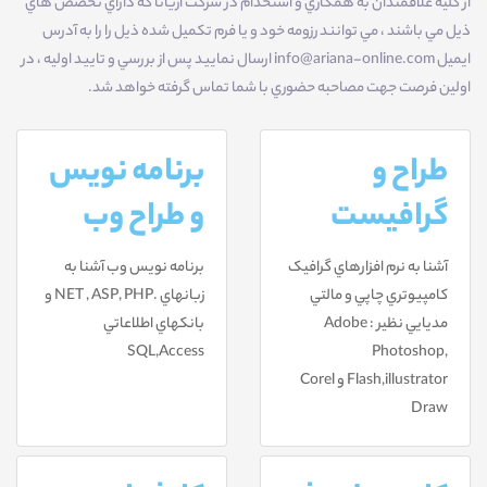
از کليه علاقمندان به همکاري و استخدام در شرکت آريانا که داراي تخصص هاي
ذيل مي باشند ، مي توانند رزومه خود و يا فرم تکميل شده ذيل را را به آدرس
ايميل info@ariana-online.com ارسال نماييد پس از بررسي و تاييد اوليه ، در
اولين فرصت جهت مصاحبه حضوري با شما تماس گرفته خواهد شد.
طراح و
برنامه نویس
گرافيست
و طراح وب
آشنا به نرم افزارهاي گرافيک
برنامه نويس وب آشنا به
کامپيوتري چاپي و مالتي
زبانهاي .NET , ASP, PHP و
مديايي نظير : Adobe
بانکهاي اطلاعاتي
SQL,Access
Photoshop,
Flash,illustrator و Corel
Draw