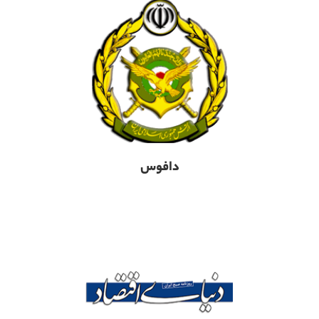
دافوس