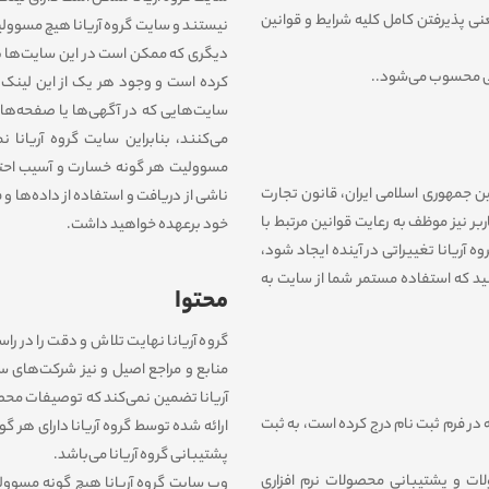
نی پذیرفتن کامل کلیه شرایط و قوانین
نیستند و سایت گروه آریانا هیچ مسوولی
دیگری که ممکن است در این سایت‏‌ها باش
لی محسوب می‏‌شود..
کرده است و وجود هر یک از این لینک‏‌ها
سایت‏‌هایى که در آگهی‏‌ها یا صفحه‏‌های 
می‌کنند، بنابراین سایت گروه آریانا ن
مسوولیت هر گونه خسارت و آسیب احتمال
نین جمهوری اسلامی ایران، قانون تجارت
ناشی از درﻳﺎفت و استفاده از داده‌‏ها و
ر نیز موظف به رعایت قوانین مرتبط با
خود برعهده خواهید داشت.
ه آریانا تغییراتی در آینده ایجاد شود،
ید که استفاده مستمر شما از سایت به
محتوا
گروه آریانا نهایت تلاش و دقت را در راس
منابع و مراجع اصیل و نیز شرکت‏‌های سا
آریانا تضمین نمی‏‌کند که توصیفات محص
در فرم ثبت نام درج کرده است، به ثبت
ارائه شده توسط گروه آریانا دارای هر گ
پشتیبانی گروه آریانا می‌باشد.
ات و پشتیبانی محصولات نرم افزاری
وب ‏‌سایت گروه آریانا هیچ گونه مسوول