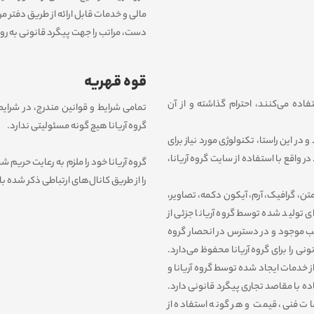
مالی و خدمات قابل ارائه از طریق دفتر 
دست، مراتب را جهت پیگرد قانونی به روا
قوه قهریه
ه می‏‌کنند، احترام گذاشته و از آن
تمامی شرایط و قوانین مندرج، در شرایط
گروه آریانا هیچ گونه مسئولیتی ندارد.
در این راستا، تکنولوژی مورد نیاز برای
 واقع با استفاده از سایت گروه آریانا،
گروه آریانا خود را ملزم به رعایت حری
را از طریق کانال‏‌های ارتباطی ذکر شده با
ن، گرافیک، آرم، آیکون دکمه، تصاویر،
 تولید شده توسط گروه آریانا جزئی از
لب موجود و در دسترس در انحصار گروه
 را برای گروه آریانا محفوظ می‏‌دارد.
از خدمات ایجاد شده توسط گروه آریانا و
اده با مقاصد تجاری پیگرد قانونی دارد.
صات فنی، قیمت و هر گونه استفاده از