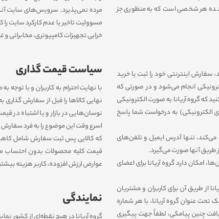
نده هر شخصی است که به منظوری جز
مرده نمی‌‏پذیرد. سروﻳس‌‏های سایت آن
مسوولیت تاخیر یا عدم کارکرد سایت را ک
خرابی تجهیزات کامپیوترى، مخابراتى و غی
سیاست قیمت گذاری
، سفارش اینترنتی خود را ثبت یا خرید
لکترونیکی انجام می‏‌شود و در صورتی که
با نهایت احترام به کاربران و با توجه 
نید که گروه آریانا به صورت الکترونیکی
نهایی کالاها را قبل از سفارش گذاری ب
ی الکترونیکی) به درخواست شما پاسخ
نوسان‌‏هایی در بازار و یا اشتباه در قی
اسرع وقت این موضوع را به فرد سفارش‌ ‏
ی‌کند، تنها آدرس ایمیل و تلفن‌های
که کالایی پس ثبت سفارش شامل کاهش 
 طریق آنها صورت می‌گیرد.
قیمت کلیه محصولات بدون احتساب مال
، امکان دارد گروه آریانا برای اعضای
عوارض ارزش افزوده، کاربر هزینه بیشتری
ی است که گروه آریانا از طریق آن برای کاربران و مشتریان
نمایندگی
 تحت عنوان گروه آریانا، با هر شماره
یافت چنین پیامکی، لطفاً جهت پیگیری
گروه آریانا در هیچ نقطه‏‌ای از کشور ن