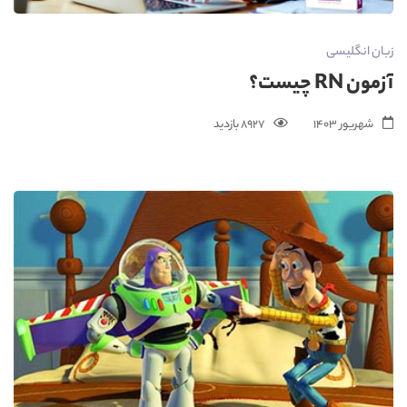
زبان انگلیسی
آزمون RN چیست؟
شهریور 1403
8927 بازدید