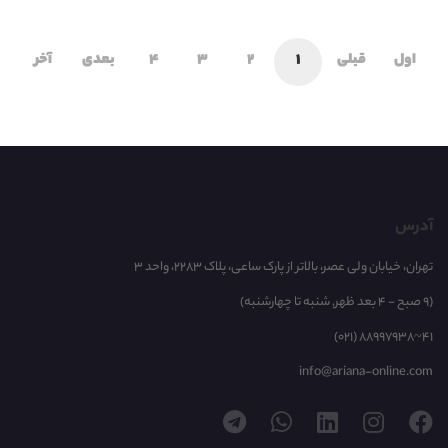
اول
قبلی
1
2
3
4
بعدی
آخر
آدرس
تهران، خیابان ولی عصر، بالاتر از پارک ساعی، پلاک 2283، واحد 3
(9 صبح - 4 بعد ظهر, شنبه تا چهارشنبه)
(021) 88997938~41
info@ariana-online.com