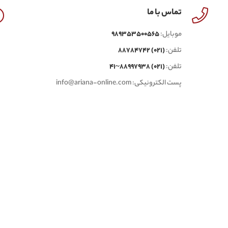
تماس با ما
موبایل:
989353500565
تلفن:
(021) 88784742
تلفن:
(021) 88997938~41
پست الکترونیکی:
info@ariana-online.com