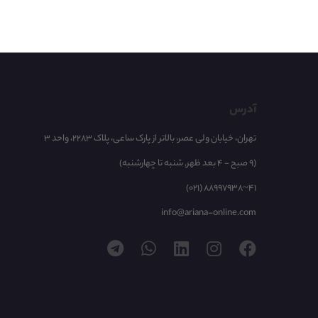
آدرس
تهران، خیابان ولی عصر، بالاتر از پارک ساعی، پلاک 2283، واحد 3
(9 صبح - 4 بعد ظهر, شنبه تا چهارشنبه)
(021) 88997938~41
info@ariana-online.com