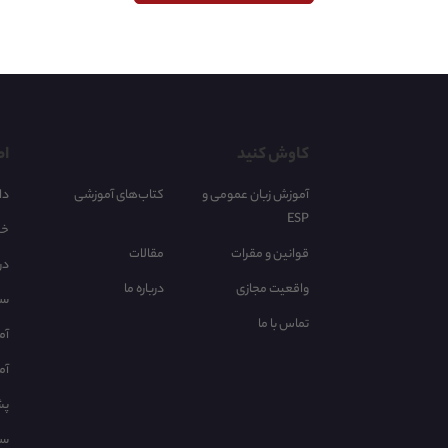
کاوش کنید
اط
آموزش زبان عمومی و
کتاب‌های آموزشی
دا
ESP
خر
قوانین و مقرات
مقالات
در
واقعیت مجازی
درباره ما
سا
تماس با ما
آم
آم
پش
سو