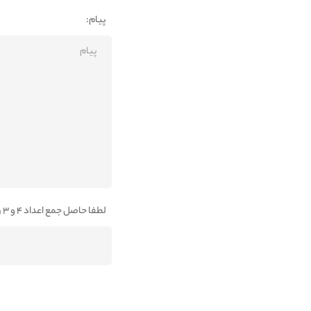
پیام:
لطفا حاصل جمع اعداد 4 و 3 را در کادر پایین وارد نمائید: