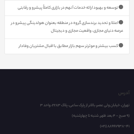
توسعه و بهبود ارائه خدمات آنهم در بازاری کاملاً پیشرو و رقابتی
اعتلا و تحدید برندسازی گروه در منطقه بعنوان هولدینگی پیشرو در
عرصه دنیای مجازی، واقعیت مجازی و دیجیتال
کسب بیشتر و موثرتر سهم بازار مطابق با اقبال مشتریان وفادار
آدرس
تهران، خیابان ولی عصر، بالاتر از پارک ساعی، پلاک 2283، واحد 3
(9 صبح - 4 بعد ظهر, شنبه تا چهارشنبه)
(021) 88997938~41