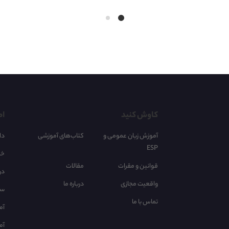
کاوش کنید
اط
آموزش زبان عمومی و
کتاب‌های آموزشی
دا
ESP
خر
قوانین و مقرات
مقالات
در
واقعیت مجازی
درباره ما
سا
تماس با ما
آم
آم