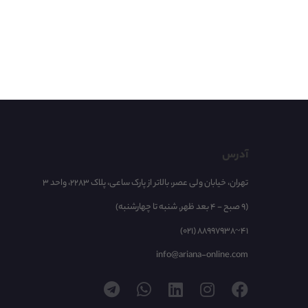
آدرس
تهران، خیابان ولی عصر، بالاتر از پارک ساعی، پلاک 2283، واحد 3
(9 صبح - 4 بعد ظهر, شنبه تا چهارشنبه)
(021) 88997938~41
info@ariana-online.com