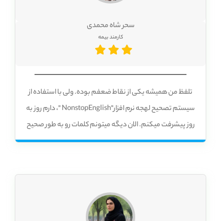
سحر شاه محمدی
کارمند بیمه
تلفظ من همیشه یکی از نقاط ضعفم بوده. ولی با استفاده از
سیستم تصحیح لهجه نرم افزار"NonstopEnglish "، دارم روز به
روز پیشرفت میکنم. الان دیگه میتونم کلمات رو به طور صحیح
تلفظ کنم و با اعتماد به نفس بیشتری صحبت کنم. ️