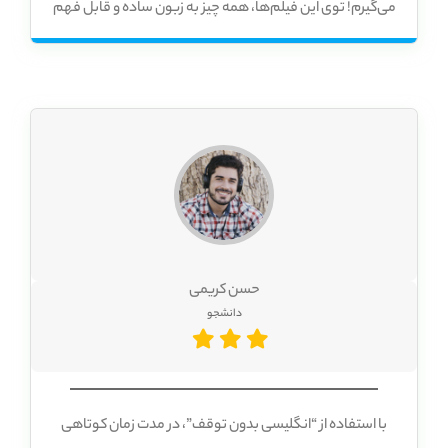
می‌گیرم! توی این فیلم‌ها، همه چیز به زبون ساده و قابل فهم
توضیح داده می‌شه و کلی تمرین برای تثبیت مطالب هم
هست. به خودم افتخار می‌کنم! با “انگلیسی بدون توقف”، هر
روز یه قدم به هدفم نزدیک‌تر می‌شم! یادگیری زبان با این
نرم‌افزار، یه چالش لذت‌بخشه که من هر روز از پسش برمیام.
حسن کریمی
دانشجو
با استفاده از “انگلیسی بدون توقف”، در مدت زمان کوتاهی