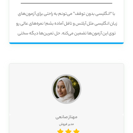
با “انگلیسی بدون توقف” می‌تونم به راحتی برای آزمون‌های
زبان انگلیسی مثل آیلتس و تافل آماده بشم! نمره‌های عالی رو
توی این آزمون‌ها تضمین می‌کنه. حل تمرین‌ها دیگه سختی
نداره! با سیستم تصحیح هوشمند “انگلیسی بدون توقف”،
مطمئنم که همه چیز رو درست یاد می‌گیرم! هر سوالی که دارم،
از این سیستم می‌پرسم و سریع جوابمو می‌گیرم.
مهناز صانعی
مدیر فروش