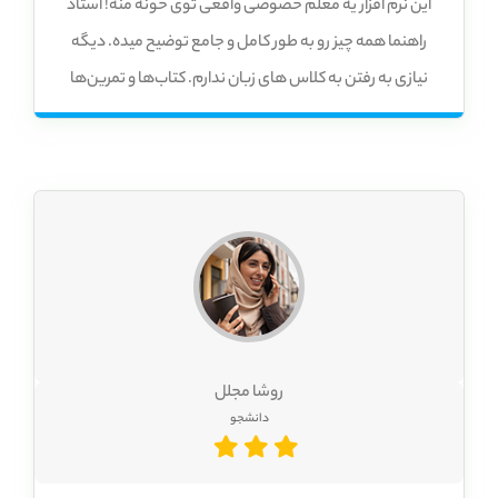
این نرم افزار یه معلم خصوصی واقعی توی خونه منه! استاد
راهنما همه چیز رو به طور کامل و جامع توضیح میده. دیگه
نیازی به رفتن به کلاس های زبان ندارم. کتاب‌ها و تمرین‌ها
همیشه دم دستم! با “انگلیسی بدون توقف”، دیگه نیازی به
کتاب و دفتر و مداد ندارم! همه چیز توی این نرم‌افزار هست و
می‌تونم هر وقت و هر کجا که بخوام بهش دسترسی داشته
باشم.
روشا مجلل
دانشجو