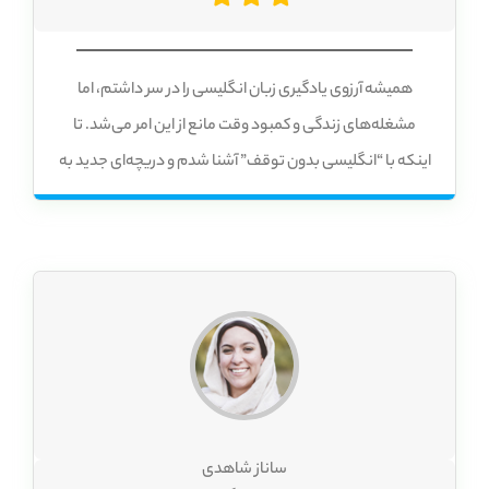
همیشه آرزوی یادگیری زبان انگلیسی را در سر داشتم، اما
مشغله‌های زندگی و کمبود وقت مانع از این امر می‌شد. تا
اینکه با “انگلیسی بدون توقف” آشنا شدم و دریچه‌ای جدید به
سوی دنیای زبان‌ها به رویم گشوده شد. زبان انگلیسی با
“انگلیسی بدون توقف” نه تنها آسونه، بلکه خیلی هم
لذت‌بخشه. من هر روز منتظرم تا یه درس جدید رو شروع کنم!
ساناز شاهدی