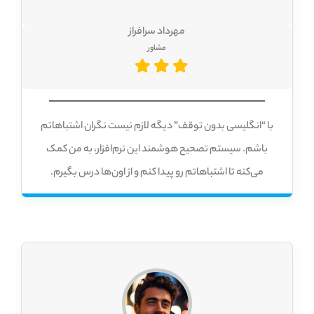
مهرداد سرافراز
مشاور
با “انگلیسی بدون توقف” دیگه لازم نیست نگران اشتباهاتم
باشم. سیستم تصحیح هوشمند این نرم‌افزار، به من کمک
می‌کنه تا اشتباهاتم رو پیدا کنم و از اون‌ها درس بگیرم.
خداحافظ کلاس‌های زبان شلوغ و خسته‌کننده! با “انگلیسی
بدون توقف” می‌تونم هر وقت و هر کجا که بخوام انگلیسی یاد
بگیرم. دیگه لازم نیست نگران ترافیک و اتلاف وقت باشم.