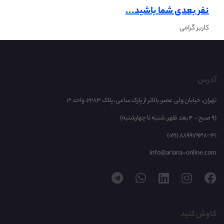
نفر بعدی شما باشید...
کاربر گرامی
آدرس
تهران، خیابان ولی عصر، بالاتر از پارک ساعی، پلاک 2283، واحد 3
(9 صبح - 4 بعد ظهر, شنبه تا چهارشنبه)
(021) 88997938~41
info@ariana-online.com
کاوش کنید