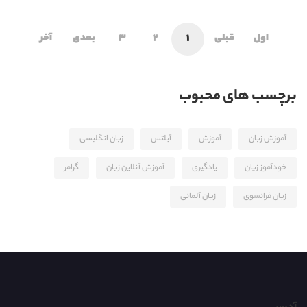
اول
قبلی
1
2
3
بعدی
آخر
برچسب های محبوب
آموزش زبان
آموزش
آیلتس
زبان انگلیسی
خودآموز زیان
یادگیری
آموزش آنلاین زبان
گرامر
زبان فرانسوی
زبان آلمانی