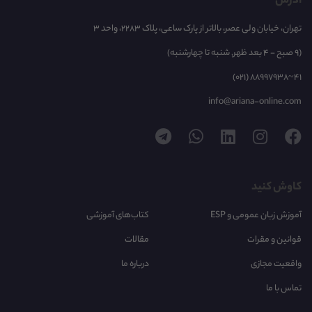
آدرس
تهران، خیابان ولی عصر، بالاتر از پارک ساعی، پلاک 2283، واحد 3
(9 صبح - 4 بعد ظهر, شنبه تا چهارشنبه)
(021) 88997938~41
info@ariana-online.com
کاوش کنید
آموزش زبان عمومی و ESP
کتاب‌های آموزشی
قوانین و مقرات
مقالات
واقعیت مجازی
درباره ما
تماس با ما