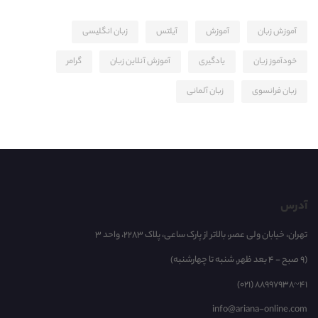
آموزش زبان
آموزش
آیلتس
زبان انگلیسی
خودآموز زیان
یادگیری
آموزش آنلاین زبان
گرامر
زبان فرانسوی
زبان آلمانی
آدرس
تهران، خیابان ولی عصر، بالاتر از پارک ساعی، پلاک 2283، واحد 3
(9 صبح - 4 بعد ظهر, شنبه تا چهارشنبه)
(021) 88997938~41
info@ariana-online.com