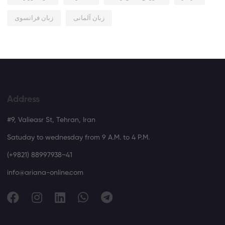
زبان آلمانی
زبان فرانسوی
Address
#9, Valieasr St, Tehran, Iran
Satuday to wednesday from 9 A.M. to 4 P.M.
(+9821) 88997938~41
info@ariana-online.com