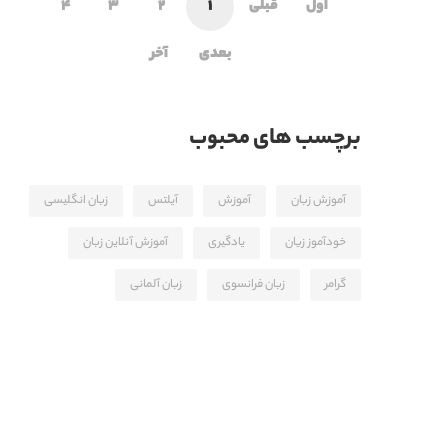
اول
قبلی
1
2
3
4
بعدی
آخر
برچسب های محبوب
آموزش زبان
آموزش
آیلتس
زبان انگلیسی
خودآموز زیان
یادگیری
آموزش آنلاین زبان
گرامر
زبان فرانسوی
زبان آلمانی