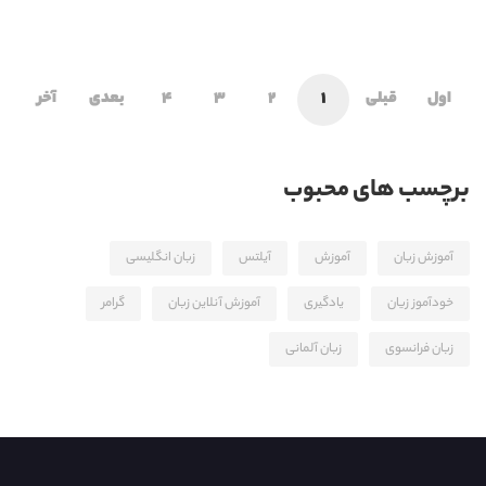
اول
قبلی
1
2
3
4
بعدی
آخر
برچسب های محبوب
آموزش زبان
آموزش
آیلتس
زبان انگلیسی
خودآموز زیان
یادگیری
آموزش آنلاین زبان
گرامر
زبان فرانسوی
زبان آلمانی