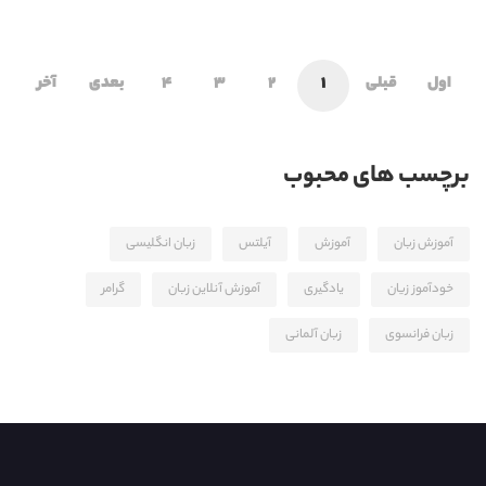
اول
قبلی
1
2
3
4
بعدی
آخر
برچسب های محبوب
آموزش زبان
آموزش
آیلتس
زبان انگلیسی
خودآموز زیان
یادگیری
آموزش آنلاین زبان
گرامر
زبان فرانسوی
زبان آلمانی