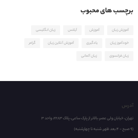
برچسب های محبوب
آموزش زبان
آموزش
آیلتس
زبان انگلیسی
خودآموز زیان
یادگیری
آموزش آنلاین زبان
گرامر
زبان فرانسوی
زبان آلمانی
آدرس
تهران، خیابان ولی عصر، بالاتر از پارک ساعی، پلاک 2283، واحد 3
(9 صبح - 4 بعد ظهر, شنبه تا چهارشنبه)