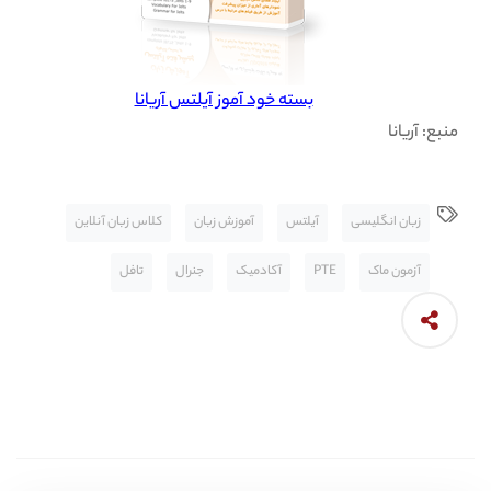
بسته خود آموز آیلتس آریانا
منبع: آریانا
زبان انگلیسی
آیلتس
آموزش زبان
کلاس زبان آنلاین
آزمون ماک
PTE
آکادمیک
جنرال
تافل