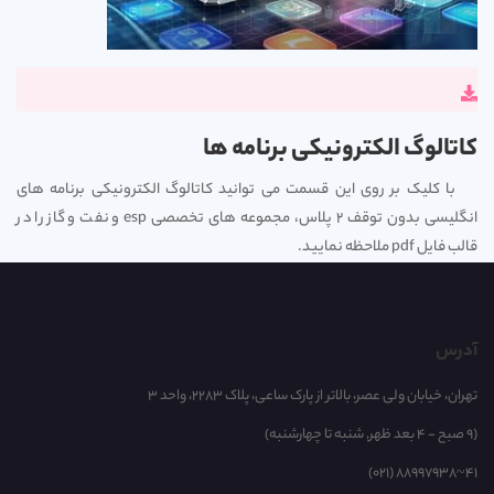
کاتالوگ الکترونیکی برنامه ها
با کلیک بر روی این قسمت می توانید کاتالوگ الکترونیکی برنامه های
انگلیسی بدون توقف 2 پلاس، مجموعه های تخصصی esp و نفت و گاز را در
قالب فایل pdf ملاحظه نمایید.
آدرس
تهران، خیابان ولی عصر، بالاتر از پارک ساعی، پلاک 2283، واحد 3
(9 صبح - 4 بعد ظهر, شنبه تا چهارشنبه)
(021) 88997938~41