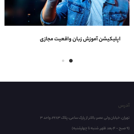
اپلیکیشن آموزش زبان واقعیت مجازی
آدرس
تهران، خیابان ولی عصر، بالاتر از پارک ساعی، پلاک 2283، واحد 3
(9 صبح - 4 بعد ظهر, شنبه تا چهارشنبه)