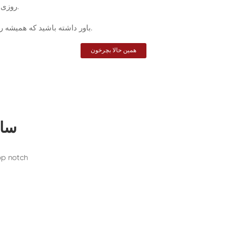
روزی یک بار فرصت دارید تا با چرخوندن گردونه، شانس خودتون رو امتحان کنید.
باور داشته باشید که همیشه روزهای بهتر در انتظار شماست و شانس به زودی به سمت شما خواهد آمد.
همین حالا بچرخون
سام
بر اساس کتابهای otch