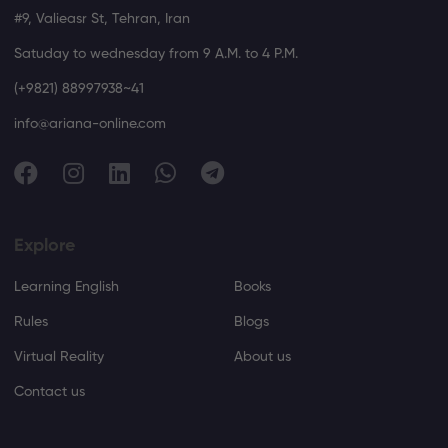
#9, Valieasr St, Tehran, Iran
Satuday to wednesday from 9 A.M. to 4 P.M.
(+9821) 88997938~41
info@ariana-online.com
Explore
Learning English
Books
Rules
Blogs
Virtual Reality
About us
Contact us