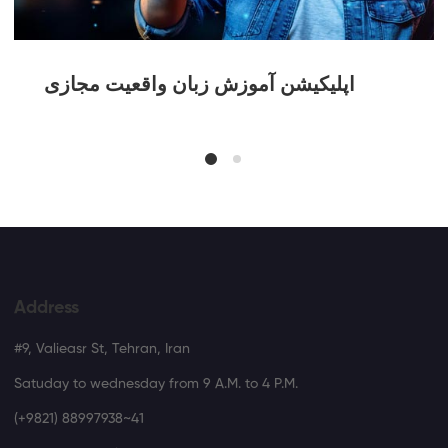
اپلیکیشن آموزش زبان واقعیت مجازی
Address
#9, Valieasr St, Tehran, Iran
Satuday to wednesday from 9 A.M. to 4 P.M.
(+9821) 88997938~41