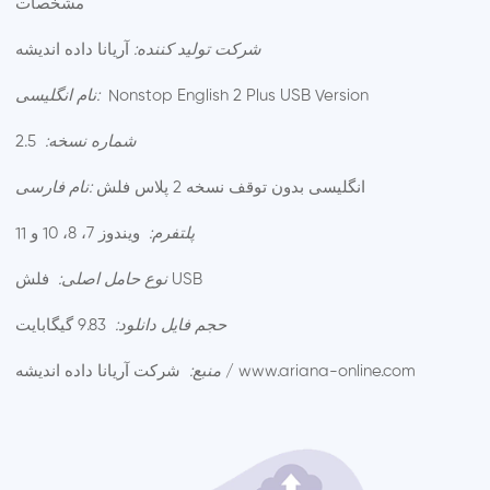
مشخصات
شرکت تولید کننده:
آریانا داده اندیشه
Nonstop English 2 Plus USB Version
نام انگلیسی:
شماره نسخه:
2.5
انگلیسی بدون توقف نسخه 2 پلاس فلش
نام فارسی:
پلتفرم:
ویندوز 7، 8، 10 و 11
فلش USB
نوع حامل اصلی:
حجم فایل دانلود:
9.83 گیگابایت
شرکت آریانا داده اندیشه / www.ariana-online.com
منبع: