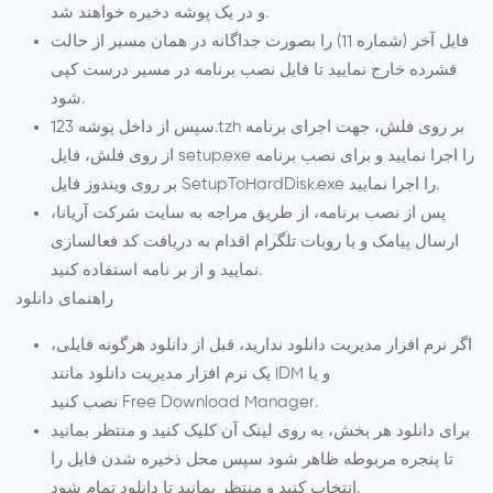
و در یک پوشه دخیره خواهند شد.
فایل آخر (شماره 11) را بصورت جداگانه در همان مسیر از حالت
فشرده خارج نمایید تا فایل نصب برنامه در مسیر درست کپی
شود.
سپس از داخل پوشه 123.tzh بر روی فلش، جهت اجرای برنامه
از روی فلش، فایل setup.exe را اجرا نمایید و برای نصب برنامه
بر روی ویندوز فایل SetupToHardDisk.exe را اجرا نمایید.
پس از نصب برنامه، از طریق مراجه به سایت شرکت آریانا،
ارسال پیامک و یا روبات تلگرام اقدام به دریافت کد فعالسازی
نمایید و از بر نامه استفاده کنید.
راهنمای دانلود
اگر نرم افزار مدیریت دانلود ندارید، قبل از دانلود هرگونه فایلی،
یک نرم افزار مدیریت دانلود مانند IDM و یا
نصب کنید.
Free Download Manager
برای دانلود هر بخش، به روی لینک آن کلیک کنید و منتظر بمانید
تا پنجره مربوطه ظاهر شود سپس محل ذخیره شدن فایل را
انتخاب کنید و منتظر بمانید تا دانلود تمام شود.