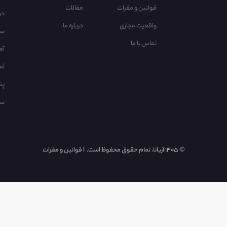
قوانین و مقرات
مقالات
در
واقعیت مجازی
درباره ما
سا
تماس با ما
آم
آم
پش
سو
©
1405 آریانا. تمام حقوق محفوظ است.
l
قوانین و مقرات