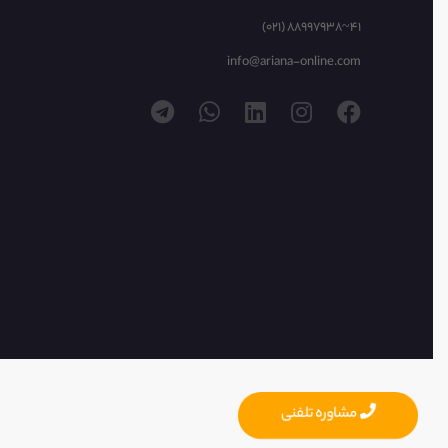
(021) 88997938~41
info@ariana-online.com
مشاوره تلفنی