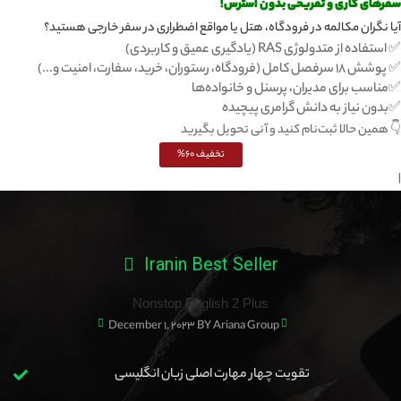
سفرهای کاری و تفریحی بدون استرس!
آیا نگران مکالمه در فرودگاه، هتل یا مواقع اضطراری در سفر خارجی هستید؟
✅ استفاده از متدولوژی RAS (یادگیری عمیق و کاربردی)
✅ پوشش ۱۸ سرفصل کامل (فرودگاه، رستوران، خرید، سفارت، امنیت و...)
✅مناسب برای مدیران، پرسنل و خانواده‌ها
✅بدون نیاز به دانش گرامری پیچیده
👇 همین حالا ثبت‌نام کنید و آنی تحویل بگیرید
تخفیف 60%
|
Iranin Best Seller
Nonstop English 2 Plus
December 1, 2023
BY Ariana Group
تقویت چهار مهارت اصلی زبان انگلیسی