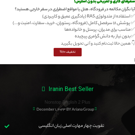
سفرهای کاری و تفریحی بدون استرس!
آیا نگران مکالمه در فرودگاه، هتل یا مواقع اضطراری در سفر خارجی هستید؟
✅ استفاده از متدولوژی RAS (یادگیری عمیق و کاربردی)
✅ پوشش ۱۸ سرفصل کامل (فرودگاه، رستوران، خرید، سفارت، امنیت و...)
✅مناسب برای مدیران، پرسنل و خانواده‌ها
✅بدون نیاز به دانش گرامری پیچیده
👇 همین حالا ثبت‌نام کنید و آنی تحویل بگیرید
تخفیف 60%
|
Iranin Best Seller
Nonstop English 2 Plus
December 1, 2023
BY Ariana Group
تقویت چهار مهارت اصلی زبان انگلیسی