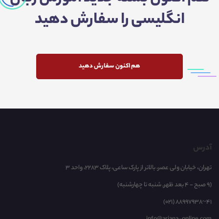
انگلیسی را سفارش دهید
هم اکنون سفارش دهید
آدرس
تهران، خیابان ولی عصر، بالاتر از پارک ساعی، پلاک 2283، واحد 3
(9 صبح - 4 بعد ظهر, شنبه تا چهارشنبه)
(021) 88997938~41