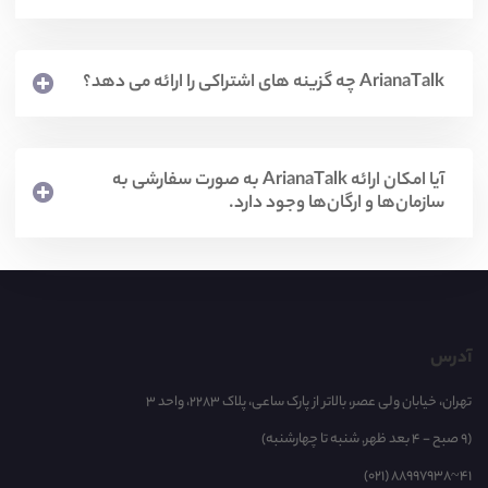
ArianaTalk چه گزینه های اشتراکی را ارائه می دهد؟
آیا امکان ارائه ArianaTalk به صورت سفارشی به
سازمان‌ها و ارگان‌ها وجود دارد.
آدرس
تهران، خیابان ولی عصر، بالاتر از پارک ساعی، پلاک 2283، واحد 3
(9 صبح - 4 بعد ظهر, شنبه تا چهارشنبه)
(021) 88997938~41