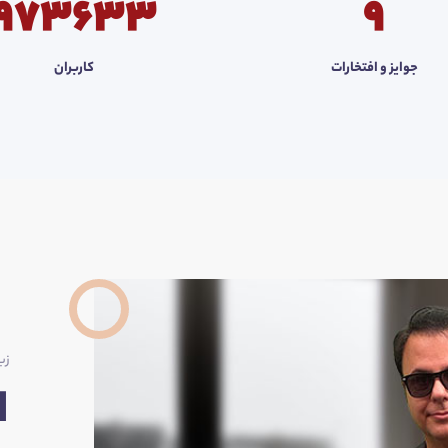
973633
9
جوایز و افتخارات
کاربران
زبا
ا