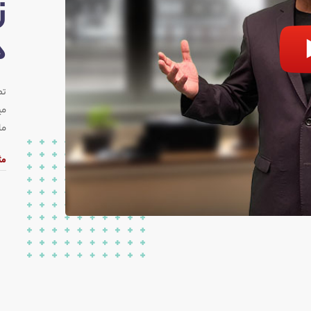
ز
ه
تص
می
ما
مث