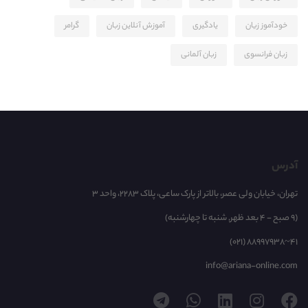
خودآموز زیان
یادگیری
آموزش آنلاین زبان
گرامر
زبان فرانسوی
زبان آلمانی
آدرس
تهران، خیابان ولی عصر، بالاتر از پارک ساعی، پلاک 2283، واحد 3
(9 صبح - 4 بعد ظهر, شنبه تا چهارشنبه)
(021) 88997938~41
info@ariana-online.com