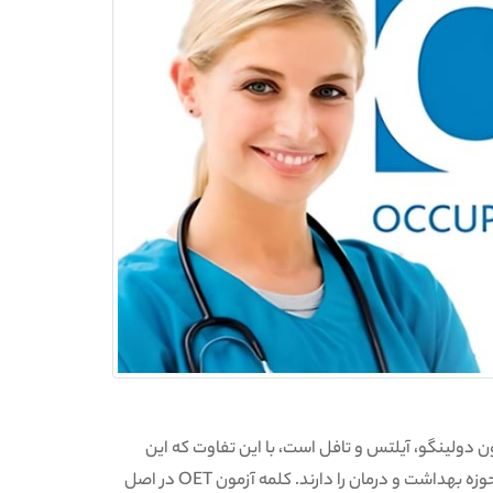
آزمون دولینگو، آیلتس و تافل است، با این تفاوت که این
آزمون فقط مختص به افراد و مهاجرانی است که قصد فعالیت در حوزه بهداشت و درمان را دارند. کلمه آزمون OET در اصل