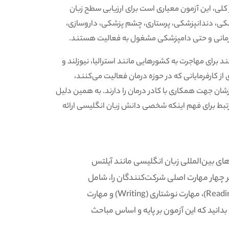
Occupational English T است. به طور کلی، این آزمون معیاری است برای ارزیابی سطح زبان
شکی، دندانپزشکی، پرستاری، چشم پزشکی، داروسازی،
ار درمانی و حتی دامپزشکی مشغول به فعالیت هستند.
د برای مهاجرت به کشورهایی مانند استرالیا، نیوزلند و
ی از کارفرمایانی که در حوزه درمان فعالیت می‌کنند،
شان جهت همکاری با کادر درمان را دارند. به همین دلیل
یاری مرتبط برای فهم اینکه شخصی دانش زبان انگلیسی ارائه
زمون‌های بین‌المللی زبان انگلیسی مانند آیلتس
(TOEFL) Paper-Based است و هر چهار مهارت اصلی شرکت‌کنندگان را، شامل
مهارت شنیداری (Listening)، مهارت درک مطلب (Reading)، مهارت نوشتاری (Writing) و مهارت
ه لازم است بدانید که این آزمون بر پایه و اساس مباحث