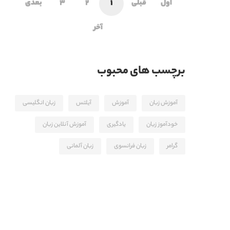
اول
قبلی
1
2
3
بعدی
آخر
برچسب های محبوب
آموزش زبان
آموزش
آیلتس
زبان انگلیسی
خودآموز زیان
یادگیری
آموزش آنلاین زبان
گرامر
زبان فرانسوی
زبان آلمانی