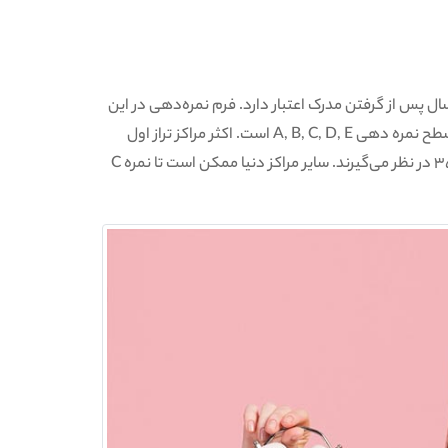
دت دو سال پس از گرفتن مدرک اعتبار دارد. فرم نمره‌‌دهی در این
آزمون به این صورت است که هر کدام از مراحل چهارگانه شامل 5 سطح نمره دهی A, B, C, D, E است. اکثر مراکز تراز اول
جهان حداقل نمره در هر یک از این مهارت‌ها را نمره B و یا امتیاز 350 در نظر می‌گیرند. سایر مراکز دنیا ممکن است تا نمره C