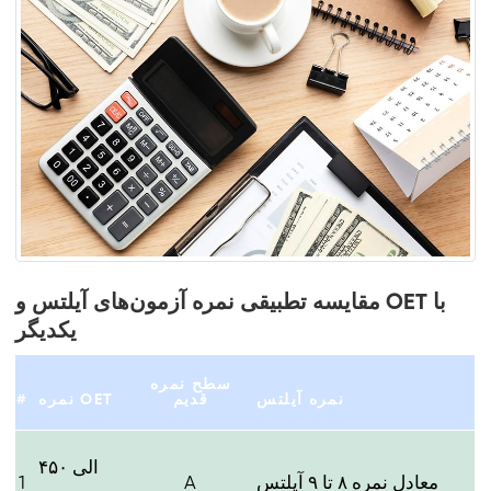
مقایسه تطبیقی نمره آزمون‌های آیلتس و OET با
یکدیگر
سطح نمره
نمره آیلتس
قدیم
نمره OET
#
۴۵۰ الی
معادل نمره ۸ تا ۹ آیلتس
A
1