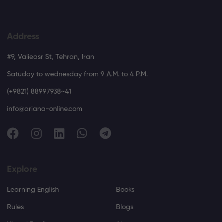
Address
#9, Valieasr St, Tehran, Iran
Satuday to wednesday from 9 A.M. to 4 P.M.
(+9821) 88997938~41
info@ariana-online.com
Explore
Learning English
Books
Rules
Blogs