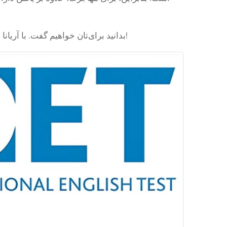
در این مطلب، هر آنچه باید در مورد آزمون OET بدانید برای‌تان خواهیم گفت. با آریانا همراه باشید!