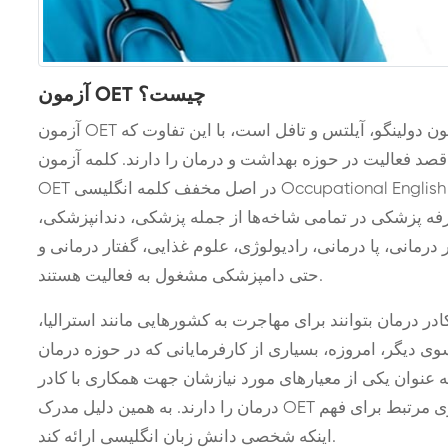
آزمون OET چیست؟
آزمون OET یکی از مجموعه آزمون‌های زبان انگلیسی همانند آزمون دولینگو، آیلتس و تافل است، با این تفاوت که
صد فعالیت در حوزه بهداشت و درمان را دارند. کلمه آزمون
OET در اصل مخفف کلمه انگلیسی Occupational English Test است. به طور کلی، این آزمون معیاری است
رفه پزشکی در تمامی شاخه‌ها از جمله پزشکی، دندانپزشکی،
رمانی، پا درمانی، رادیولوژی، علوم غذایی، گفتار درمانی و
حتی دامپزشکی مشغول به فعالیت هستند.
ر درمان بتوانند برای مهاجرت به کشورهایی مانند استرالیا،
 سوی دیگر، امروزه، بسیاری از کارفرمایانی که در حوزه درمان
ه عنوان یکی از معیارهای مورد نیازشان جهت همکاری با کادر
درمان را دارند. به همین دلیل مدرک OET می‌تواند به این دسته از کارفرمایان به عنوان معیاری مرتبط برای فهم
اینکه شخصی دانش زبان انگلیسی ارائه کند.