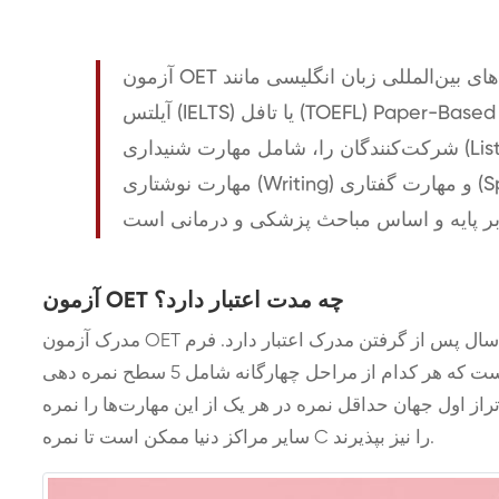
آزمون OET آزمونی است که مانند بسیاری از آزمون‌های بین‌المللی زبان انگلیسی مانند
آیلتس (IELTS) یا تافل (TOEFL) Paper-Based است و هر چهار مهارت اصلی
شرکت‌کنندگان را، شامل مهارت شنیداری (Listening)، مهارت درک مطلب (Reading)،
مهارت نوشتاری (Writing) و مهارت گفتاری (Speaking)، ارزیابی می کند. البته لازم
آزمون OET چه مدت اعتبار دارد؟
مدرک آزمون OET نیز مانند آزمون‌های آیلتس و تافل به مدت دو سال پس از گرفتن مدرک اعتبار دارد. فرم
نمره‌‌دهی در این آزمون به این صورت است که هر کدام از مراحل چهارگانه شامل 5 سطح نمره دهی A, B, C, D, E
جهان حداقل نمره در هر یک از این مهارت‌ها را نمره B و یا امتیاز 350 در نظر می‌گیرند.
سایر مراکز دنیا ممکن است تا نمره C را نیز بپذیرند.