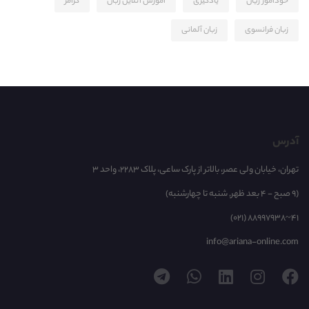
خودآموز زیان
یادگیری
آموزش آنلاین زبان
گرامر
زبان فرانسوی
زبان آلمانی
آدرس
تهران، خیابان ولی عصر، بالاتر از پارک ساعی، پلاک 2283، واحد 3
(9 صبح - 4 بعد ظهر, شنبه تا چهارشنبه)
(021) 88997938~41
info@ariana-online.com