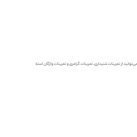
ً می‌توانید از تمرینات شنیداری، تمرینات گرامری و تمرینات واژگان استفاده