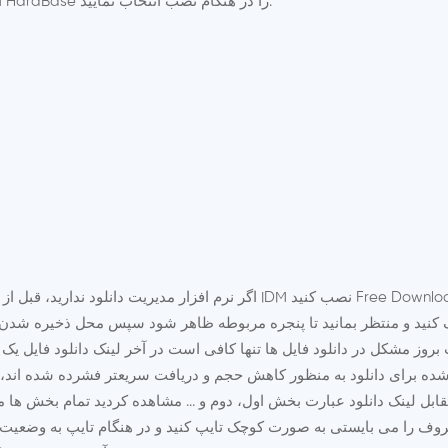
سپس فایل setup.exe را از شاخه 123.tzh اجرا و گزینه HardBase را در هنگام نصب انتخاب نمایید.
Free Downl