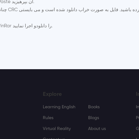
همچنین بهتر است کلمه رمز را تایپ کنید و از Copy-Paste آن بپرهیزید.
چنانچه در ه
و اجرا نمایید.
که همیشه آخرین نسخه نرم افزار WinRar را
دانلود
Explore
I
Learning English
Books
I
Rules
Blogs
P
Virtual Reality
About us
G