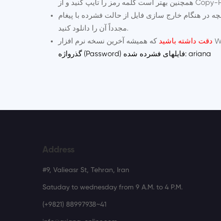
نگام خارج سازی فایل از حالت فشرده با پیغام CRC مواجه شدید، در صورتی که کلمه رمز را درست وارد کرده باشید. فایل به صورت خراب دانلود شده است و می بایستی
مجدداً آن را دانلود کنید.
دقت داشته باشید
گذرواژه (Password) فایلهای فشرده شده: ariana
Address
#9, Valieasr St, Tehran, Iran
Satuday to wednesday from 9 A.M. to 4 P.M.
(+9821) 88997938~41