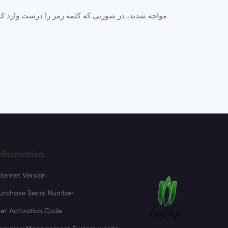
nformation
nternet Version
urchase Serial Number
et Activation Code