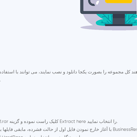
ش
 مجموعه را بصورت یکجا دانلود و نصب نمایند، می توانند با استفاده از لینکهای زیر کل مجمو
فعال سازی نمایند. حجم کل فایلها 3.418 گیگا با
برروی فایل اول - BusinessResult_Installation.part1.rar کلیک راست نموده و گزینه Extract here را انتخاب نمایید.