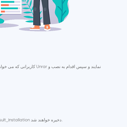
کاربرانی که می خواهند کل
با آغاز خارج نمودن فایل اول از حالت فشرده، مابقی فایلها بصورت اتوماتیک از حالت فشرده خارج شده و در پوشه BusinessResult_Installation دخیره خواهند شد.