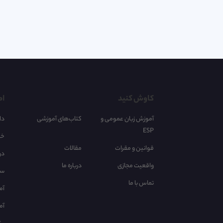
کاوش کنید
اط
آموزش زبان عمومی و
کتاب‌های آموزشی
دا
ESP
خر
قوانین و مقرات
مقالات
در
واقعیت مجازی
درباره ما
سا
تماس با ما
آم
آم