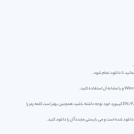
انید تا دانلود تمام شود.
کلمه رمز جهت بازگشایی فایل فشرده عبارت ariana می باشد. تمامی حروف را می بایستی به صورت کوچک تایپ کنید و در هنگام تایپ به وضعیت EN/FA کیبورد خود توجه داشته باشید همچنین بهتر است کلمه رمز را