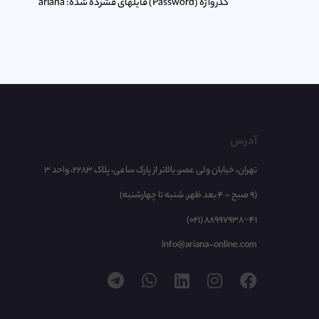
گذرواژه (Password) فایلهای فشرده شده: ariana
آدرس
تهران، خیابان ولی عصر، بالاتر از پارک ساعی، پلاک 2283، واحد 3
(9 صبح - 4 بعد ظهر, شنبه تا چهارشنبه)
(021) 88997938~41
info@ariana-online.com