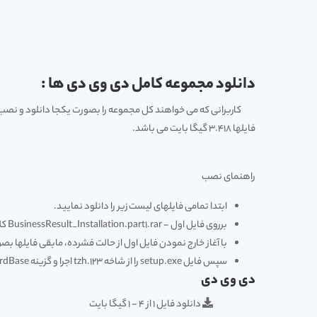
دانلود مجموعه کامل دی وی دی ها :
فایلها 3.418 گیگا بایت می باشد.
راهنمای نصب
ابتدا تمامی فایلهای لیست زیر را دانلود نمایید.
برروی فایل اول - BusinessResult_Installation.part1.rar کلیک راست نموده و گزینه Extract here را انتخاب نمایید.
با آغاز خارج نمودن فایل اول از حالت فشرده، مابقی فایلها بصورت اتوماتیک از حالت فشر
سپس فایل setup.exe را از شاخه 123.tzh اجرا و گزینه HardBase را در هنگام نصب انتخاب نمایید.
دی وی دی
دانلود فایل 1 از 4 - 1 گیگا بایت