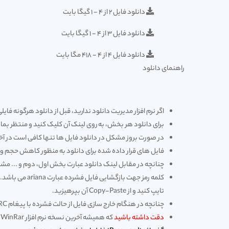
دانلود فایل 2 از 4 - 1 گیگا بایت
دانلود فایل 3 از 4 - 1 گیگا بایت
دانلود فایل 4 از 4 - 418 مگا بایت
راهنمای دانلود
اگر نرم افزار مدیریت دانلود ندارید، قبل از دانلود هرگونه فایلی، یک
برای دانلود هر بخش، به روی لینک آن کلیک کنید و منتظر بما
در صورت بروز مشکل در دانلود فایل ها تنها کافی است در آخر 
فایل های قرار داده شده برای دانلود به منظور کاهش حجم و دریافت سریعتر فشر
چنانچه در مقابل لینک دانلود عبارت بخش اول، دوم و ... مش
تایپ کنید و از Copy-Paste آن بپرهیزید.
چنانچه در هنگام خارج سازی فایل از حالت فشرده با پیغام CRC مواجه شدید، در صورتی که کلمه رمز را درست وارد کرده باشید. فایل به صورت خراب دانلود شده است و می بایستی مجدداً آن را دانلود کنید.
دقت داشته باشید
که همیشه آخرین نسخه نرم افزار WinRar را