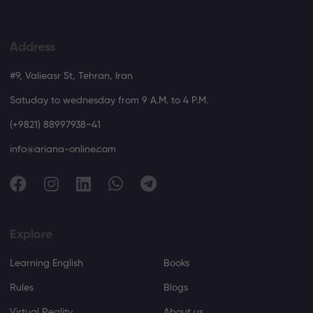
Address
#9, Valieasr St, Tehran, Iran
Satuday to wednesday from 9 A.M. to 4 P.M.
(+9821) 88997938~41
info@ariana-online.com
Explore
Learning English
Books
Rules
Blogs
Virtual Reality
About us