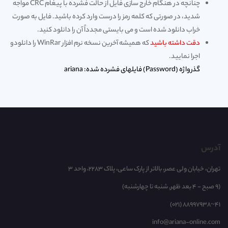
چنانچه در هنگام خارج سازی فایل از حالت فشرده با پیغام CRC مواجه
شدید، در صورتی که کلمه رمز را درست وارد کرده باشید. فایل به صورت
خراب دانلود شده است و می بایستی مجدداً آن را دانلود کنید.
دقت داشته باشید
که همیشه آخرین نسخه نرم افزار WinRar را
دانلود
و
اجرا نمایید.
گذرواژه (Password) فایلهای فشرده شده: ariana
آدرس
تهران، خیابان ولی عصر، بالاتر از پارک ساعی، پلاک 2283، واحد 3
(9 صبح - 4 بعد ظهر, شنبه تا چهارشنبه)
(021) 88997938~41
info@ariana-online.com