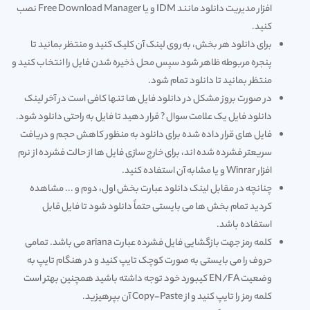
افزار مدیریت دانلود مانند IDM و یا
Free Download Manager
نصب
کنید.
برای دانلود هر بخش، به روی لینک آن کلیک کنید و منتظر بمانید تا
پنجره مربوطه ظاهر شود سپس محل ذخیره شدن فایل را انتخاب کنید و
منتظر بمانید تا دانلود تمام شود.
در صورت بروز مشکل در دانلود فایل ها تنها کافی است در آخر لینک
دانلود فایل یک علامت سوال ? قرار دهید تا فایل به راحتی دانلود شود.
فایل های قرار داده شده برای دانلود به منظور کاهش حجم و دریافت
سریعتر فشرده شده اند، برای خارج سازی فایل ها از حالت فشرده از نرم
افزار Winrar و یا مشابه آن استفاده کنید.
چنانچه در مقابل لینک دانلود عبارت بخش اول، دوم و ... مشاهده
کردید تمام بخش ها می بایستی حتماً دانلود شود تا فایل قابل
استفاده باشد.
کلمه رمز جهت بازگشایی فایل فشرده عبارت ariana می باشد. تمامی
حروف را می بایستی به صورت کوچک تایپ کنید و در هنگام تایپ به
وضعیت EN/FA کیبورد خود توجه داشته باشید همچنین بهتر است
کلمه رمز را تایپ کنید و از Copy-Paste آن بپرهیزید.