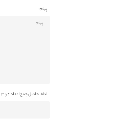
پیام:
لطفا حاصل جمع اعداد 4 و 3 را در کادر پایین وارد نمائید: