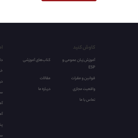
کاوش کنید
اط
آموزش زبان عمومی و
کتاب‌های آموزشی
دا
ESP
خر
قوانین و مقرات
مقالات
در
واقعیت مجازی
درباره ما
سا
تماس با ما
آم
آم
پش
سو