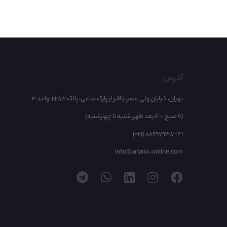
آدرس
تهران، خیابان ولی عصر، بالاتر از پارک ساعی، پلاک 2283، واحد 3
(9 صبح - 4 بعد ظهر, شنبه تا چهارشنبه)
(021) 88997938~41
info@ariana-online.com