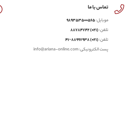
تماس با ما
موبایل:
989353500565
تلفن:
(021) 88784742
تلفن:
(021) 88997938~41
پست الکترونیکی:
info@ariana-online.com