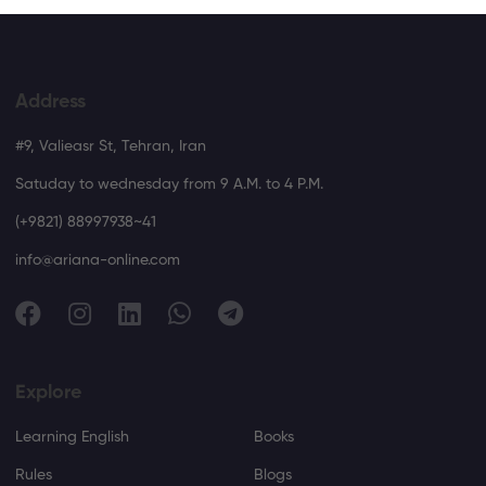
Address
#9, Valieasr St, Tehran, Iran
Satuday to wednesday from 9 A.M. to 4 P.M.
(+9821) 88997938~41
info@ariana-online.com
Explore
Learning English
Books
Rules
Blogs