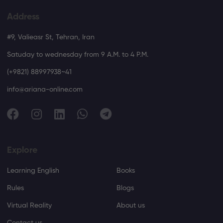
Address
#9, Valieasr St, Tehran, Iran
Satuday to wednesday from 9 A.M. to 4 P.M.
(+9821) 88997938~41
info@ariana-online.com
Explore
Learning English
Books
Rules
Blogs
Virtual Reality
About us