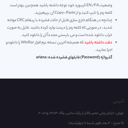
وضعیت EN/FA کیبورد خود توجه داشته باشید همچنین بهتر است
کلمه رمز را تایپ کنید و از Copy-Paste آن بپرهیزید.
چنانچه در هنگام خارج سازی فایل از حالت فشرده با پیغام CRC مواجه
شدید، در صورتی که کلمه رمز را درست وارد کرده باشید. فایل به صورت
خراب دانلود شده است و می بایستی مجدداً آن را دانلود کنید.
دقت داشته باشید
که همیشه آخرین نسخه نرم افزار WinRar را
دانلود
و
اجرا نمایید.
گذرواژه (Password) فایلهای فشرده شده: ariana
آدرس
تهران، خیابان ولی عصر، بالاتر از پارک ساعی، پلاک 2283، واحد 3
(9 صبح - 4 بعد ظهر, شنبه تا چهارشنبه)