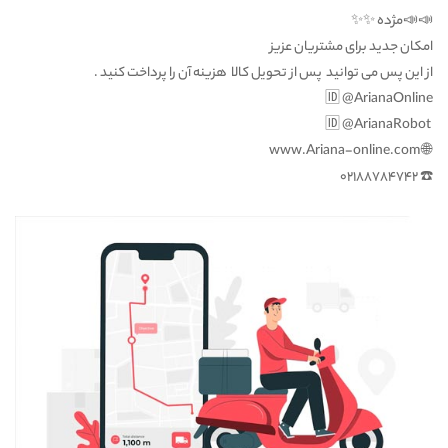
📣📣مژده ✨✨
امکان جدید برای مشتریان عزیز
از این پس می توانید پس از تحویل کالا هزینه آن را پرداخت کنید .
🆔 @ArianaOnline
🆔 @ArianaRobot
🌐 www.Ariana-online.com
☎️ 02188784742