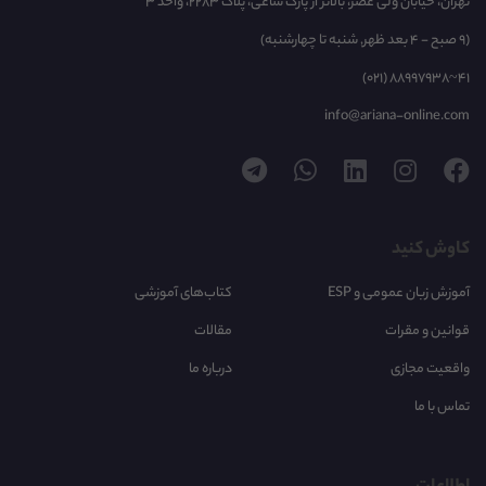
تهران، خیابان ولی عصر، بالاتر از پارک ساعی، پلاک 2283، واحد 3
(9 صبح - 4 بعد ظهر, شنبه تا چهارشنبه)
(021) 88997938~41
info@ariana-online.com
کاوش کنید
آموزش زبان عمومی و ESP
کتاب‌های آموزشی
قوانین و مقرات
مقالات
واقعیت مجازی
درباره ما
تماس با ما