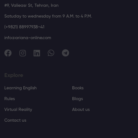
#9, Valieasr St, Tehran, Iran
Satuday to wednesday from 9 A.M. to 4 P.M.
(+9821) 88997938~41
info@ariana-online.com
Explore
Learning English
Books
Rules
Blogs
Virtual Reality
About us
Contact us