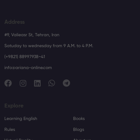
Address
#9, Valieasr St, Tehran, Iran
Satuday to wednesday from 9 A.M. to 4 P.M.
(+9821) 88997938~41
info@ariana-online.com
Explore
Learning English
Books
Rules
Blogs