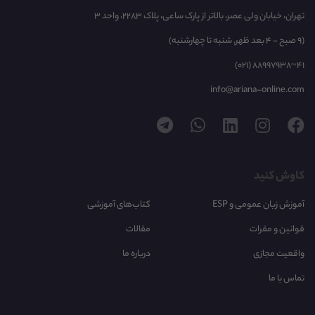
تهران، خیابان ولی عصر، بالاتر از پارک ساعی، پلاک 2283، واحد 3
(9 صبح - 4 بعد ظهر, شنبه تا چهارشنبه)
(021) 88997938~41
info@ariana-online.com
کاوش کنید
آموزش زبان عمومی و ESP
کتاب‌های آموزشی
قوانین و مقرات
مقالات
واقعیت مجازی
درباره ما
تماس با ما