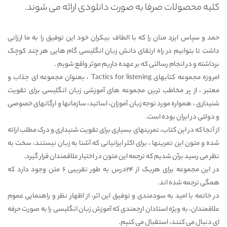
کلیه محصولات صرفا به صورت دانلودی ارائه می شوند.
حمد و سپاس ایزد منان را که با الطاف بیکران خود این توفیق را به ما ارزانی
داشت تا بتوانیم در راه ارتقای دانش زبان انگلیسی گام هایی هر چند کوچک
برداشته و در انجام رسالتی که بر عهده داریم موثر واقع شویم .
امروزه مجموعه کتابهای Tactics for listening ، بعنوان مجموعه ای جذاب و
معتبر ، از پر مخاطب ترین مجموعه های آموزشی زبان انگلیسی برای تقویت
شنیداری ، همواره مورد توجه زبان آموزان، اساتید، سازمانها و ارگانهای خصوصی
و دولتی در ایران بوده است.
از آنجا که در این کتاب، تمرینهای بسیاری برای تقویت شنیداری و درک مطلب ارائه
شده و متون این تمرینها ، برای اکثر ایرانیانی که آشنا به زبان نیستند، سخت به
نظر می رسید برآن شدیم که ترجمه این متون در اختیار علاقمندان قرار گیرد.
در این مجموعه برای هریک از 24درس به طور تقریبی 6 متن وجود دارد که
همگی ترجمه شده اند.
در خاتمه با امید به سودمندی و توفیق این اثر، از اظهار نظر و راهنمایی عموم
علاقمندان، به ویژه استادان ارجمندی که آموزش زبان انگلیسی را به صورت حرفه
ای دنبال می کنند، استقبال می کنیم.