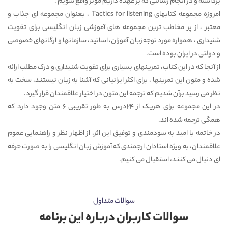
برداشته و در انجام رسالتی که بر عهده داریم موثر واقع شویم .
امروزه مجموعه کتابهای Tactics for listening ، بعنوان مجموعه ای جذاب و
معتبر ، از پر مخاطب ترین مجموعه های آموزشی زبان انگلیسی برای تقویت
شنیداری ، همواره مورد توجه زبان آموزان، اساتید، سازمانها و ارگانهای خصوصی
و دولتی در ایران بوده است.
از آنجا که در این کتاب، تمرینهای بسیاری برای تقویت شنیداری و درک مطلب ارائه
شده و متون این تمرینها ، برای اکثر ایرانیانی که آشنا به زبان نیستند، سخت به
نظر می رسید برآن شدیم که ترجمه این متون در اختیار علاقمندان قرار گیرد.
در این مجموعه برای هریک از 24درس به طور تقریبی 6 متن وجود دارد که
همگی ترجمه شده اند.
در خاتمه با امید به سودمندی و توفیق این اثر، از اظهار نظر و راهنمایی عموم
علاقمندان، به ویژه استادان ارجمندی که آموزش زبان انگلیسی را به صورت حرفه
ای دنبال می کنند، استقبال می کنیم.
سوالات متداول
سوالات کاربران درباره این برنامه