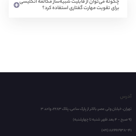
چگونه می‌توان از قابلیت شبیه‌ساز مکالمه انگلیسی
برای تقویت مهارت گفتاری استفاده کرد؟
آدرس
تهران، خیابان ولی عصر، بالاتر از پارک ساعی، پلاک 2283، واحد 3
(9 صبح - 4 بعد ظهر, شنبه تا چهارشنبه)
(021) 88997938~41